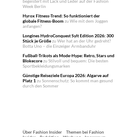
begeistert mit Lack und Leder auf der Fashion
Week Berlin
Hyrox Fitness-Trend: So funktioniert der
globale Fitness-Boom
zu
Wie mit dem Joggen
anfangen?
Longines HydroConquest Sylt Edition 2026: 300
Stück je Größe
zu
Wer hat an der Uhr gedreht?
Botta Uno – die Einzeiger Armbanduhr
Fußball-Trikots als Mode-Hype: Retro, Stars und
Blokecore
zu
Stilvoll und bequem: Die besten
Sportbekleidungsmarken
Günstige Reiseziele Europa 2026: Algarve auf
Platz 1
zu
Sonnenschutz: So kommt man gesund
durch den Sommer
Über Fashion Insider
Themen bei Fashion