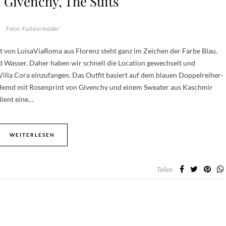
 Givenchy, The Suits
Fotos: Fashion Insider
 von LuisaViaRoma aus Florenz steht ganz im Zeichen der Farbe Blau.
d Wasser. Daher haben wir schnell die Location gewechselt und
Villa Cora einzufangen. Das Outfit basiert auf dem blauen Doppelreiher-
m Hemd mit Rosenprint von Givenchy und einem Sweater aus Kaschmir
dient eine…
WEITERLESEN
Teilen