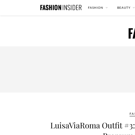
FASHION
BEAUTY
FA
LuisaViaRoma Outfit #3