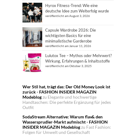
Hyrox Fitness-Trend: Wie eine
deutsche Idee zum Welterfolg wurde
veröffentlicht am August 3, 2026
Capsule Wardrobe 2026: Die
wichtigsten Basics für eine
minimalistische Garderobe
veröffentlicht am Januar 11, 2026
Lulutox Tee – Mythos oder Mehrwert?
Wirkung, Erfahrungen & Inhaltsstoffe
veröffentlicht am Oktober 3, 2025
Wer Stil hat, trägt das: Der Old Money Look ist
zurück - FASHION INSIDER MAGAZIN
Modeblog
zu
Elegante und hochwertige
Handtaschen: Die perfekte Ergänzung für jedes
Outfit
SodaStream Alternative: Warum flav& den
Wassersprudler-Markt aufmischt - FASHION
INSIDER MAGAZIN Modeblog
zu
Fast Fashion:
Folgen für Umwelt und Gesellschaft