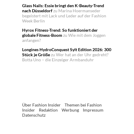
Glass Nails: Essie bringt den K-Beauty-Trend
nach Düsseldorf
zu
Marina Hoermanseder
begeistert mit Lack und Leder auf der Fashion
Week Berlin
Hyrox Fitness-Trend: So funktioniert der
globale Fitness-Boom
zu
Wie mit dem Joggen
anfangen?
Longines HydroConquest Sylt Edition 2026: 300
Stück je Größe
zu
Wer hat an der Uhr gedreht?
Botta Uno – die Einzeiger Armbanduhr
Über Fashion Insider
Themen bei Fashion
Insider
Redaktion
Werbung
Impressum
Datenschutz