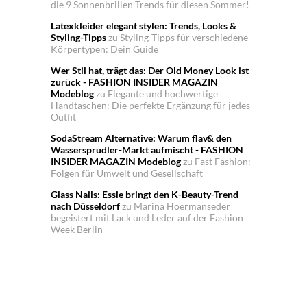
die 9 Sonnenbrillen Trends für diesen Sommer!
Latexkleider elegant stylen: Trends, Looks &
Styling-Tipps
zu
Styling-Tipps für verschiedene
Körpertypen: Dein Guide
Wer Stil hat, trägt das: Der Old Money Look ist
zurück - FASHION INSIDER MAGAZIN
Modeblog
zu
Elegante und hochwertige
Handtaschen: Die perfekte Ergänzung für jedes
Outfit
SodaStream Alternative: Warum flav& den
Wassersprudler-Markt aufmischt - FASHION
INSIDER MAGAZIN Modeblog
zu
Fast Fashion:
Folgen für Umwelt und Gesellschaft
Glass Nails: Essie bringt den K-Beauty-Trend
nach Düsseldorf
zu
Marina Hoermanseder
begeistert mit Lack und Leder auf der Fashion
Week Berlin