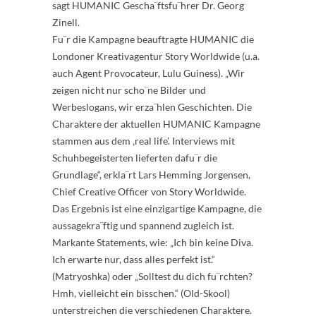
sagt HUMANIC Gescha¨ftsfu¨hrer Dr. Georg
Zinell.
Fu¨r die Kampagne beauftragte HUMANIC die
Londoner Kreativagentur Story Worldwide (u.a.
auch Agent Provocateur, Lulu Guiness). „Wir
zeigen nicht nur scho¨ne Bilder und
Werbeslogans, wir erza¨hlen Geschichten. Die
Charaktere der aktuellen HUMANIC Kampagne
stammen aus dem ‚real life’. Interviews mit
Schuhbegeisterten lieferten dafu¨r die
Grundlage“, erkla¨rt Lars Hemming Jorgensen,
Chief Creative Officer von Story Worldwide.
Das Ergebnis ist eine einzigartige Kampagne, die
aussagekra¨ftig und spannend zugleich ist.
Markante Statements, wie: „Ich bin keine Diva.
Ich erwarte nur, dass alles perfekt ist.“
(Matryoshka) oder „Solltest du dich fu¨rchten?
Hmh, vielleicht ein bisschen.“ (Old-Skool)
unterstreichen die verschiedenen Charaktere.