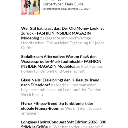
Körpertypen: Dein Guide
veröffentlicht am Dezember 12, 2024
Wer Stil hat, trägt das: Der Old Money Look ist
zurück - FASHION INSIDER MAGAZIN
Modeblog
zu
Elegante und hochwertige
Handtaschen: Die perfekte Ergänzung für jedes
Outfit
SodaStream Alternative: Warum flav& den
Wassersprudler-Markt aufmischt - FASHION
INSIDER MAGAZIN Modeblog
zu
Fast Fashion:
Folgen für Umwelt und Gesellschaft
Glass Nails: Essie bringt den K-Beauty-Trend
nach Düsseldorf
zu
Marina Hoermanseder
begeistert mit Lack und Leder auf der Fashion
Week Berlin
Hyrox Fitness-Trend: So funktioniert der
globale Fitness-Boom
zu
Wie mit dem Joggen
anfangen?
Longines HydroConquest Sylt Edition 2026: 300
Stück je Größe
zu
Wer hat an der Uhr gedreht?