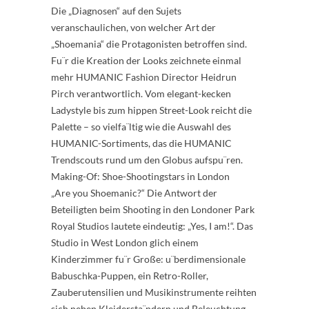
Die „Diagnosen“ auf den Sujets
veranschaulichen, von welcher Art der
„Shoemania“ die Protagonisten betroffen sind.
Fu¨r die Kreation der Looks zeichnete einmal
mehr HUMANIC Fashion Director Heidrun
Pirch verantwortlich. Vom elegant-kecken
Ladystyle bis zum hippen Street-Look reicht die
Palette – so vielfa¨ltig wie die Auswahl des
HUMANIC-Sortiments, das die HUMANIC
Trendscouts rund um den Globus aufspu¨ren.
Making-Of: Shoe-Shootingstars in London
„Are you Shoemanic?“ Die Antwort der
Beteiligten beim Shooting in den Londoner Park
Royal Studios lautete eindeutig: „Yes, I am!“. Das
Studio in West London glich einem
Kinderzimmer fu¨r Große: u¨berdimensionale
Babuschka-Puppen, ein Retro-Roller,
Zauberutensilien und Musikinstrumente reihten
sich neben Kleidersta¨ndern und Beleuchtung.