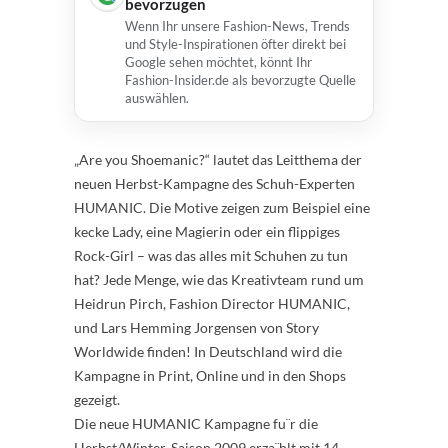
bevorzugen
Wenn Ihr unsere Fashion-News, Trends
und Style-Inspirationen öfter direkt bei
Google sehen möchtet, könnt Ihr
Fashion-Insider.de als bevorzugte Quelle
auswählen.
„Are you Shoemanic?“ lautet das Leitthema der
neuen Herbst-Kampagne des Schuh-Experten
HUMANIC. Die Motive zeigen zum Beispiel eine
kecke Lady, eine Magierin oder ein flippiges
Rock-Girl – was das alles mit Schuhen zu tun
hat? Jede Menge, wie das Kreativteam rund um
Heidrun Pirch, Fashion Director HUMANIC,
und Lars Hemming Jorgensen von Story
Worldwide finden! In Deutschland wird die
Kampagne in Print, Online und in den Shops
gezeigt.
Die neue HUMANIC Kampagne fu¨r die
Herbst/Winter-Saison 2009 erza¨hlt mit 14