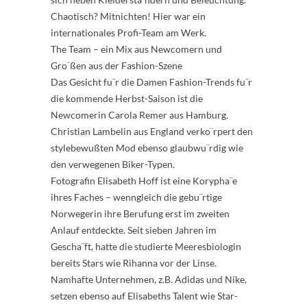
Chaotisch? Mitnichten! Hier war ein
internationales Profi-Team am Werk.
The Team – ein Mix aus Newcomern und
Gro¨ßen aus der Fashion-Szene
Das Gesicht fu¨r die Damen Fashion-Trends fu¨r
die kommende Herbst-Saison ist die
Newcomerin Carola Remer aus Hamburg.
Christian Lambelin aus England verko¨rpert den
stylebewußten Mod ebenso glaubwu¨rdig wie
den verwegenen Biker-Typen.
Fotografin Elisabeth Hoff ist eine Korypha¨e
ihres Faches – wenngleich die gebu¨rtige
Norwegerin ihre Berufung erst im zweiten
Anlauf entdeckte. Seit sieben Jahren im
Gescha¨ft, hatte die studierte Meeresbiologin
bereits Stars wie Rihanna vor der Linse.
Namhafte Unternehmen, z.B. Adidas und Nike,
setzen ebenso auf Elisabeths Talent wie Star-