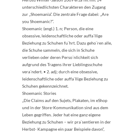
unterschiedlichsten Charakteren den Zugang
zur „Shoemania“. Die zentrale Frage dabei: „Are
you Shoemanic?“.
Shoemanic (engl.) 1. n; Person, die eine
obsessive, leidenschaftliche oder auffa¨llige
Beziehung zu Schuhen fu¨hrt. Dazu geho¨ren alle,
die Schuhe sammeln, die sich in Schuhe
verlieben oder deren Perso¨nlichkeit sich
aufgrund des Tragens ihrer Lieblingsschuhe
vera¨ndert. • 2. adj; durch eine obsessive,
leidenschaftliche oder auffa¨llige Beziehung zu
Schuhen gekennzeichnet.
Shoemanic Stories
„Die Claims auf den Sujets, Plakaten, im eShop
und in der Store-Kommunikation sind aus dem
Leben gegriffen. Jeder hat eine ganz eigene
Beziehung zu Schuhen – wir pra¨sentieren in der
Herbst- Kampagne ein paar Beispiele davon“,