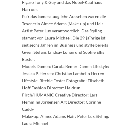
Figaro Tony & Guy und das Nobel-Kaufhaus
Harrods.
Fu¨r das kamerataugliche Aussehen waren die
Texanerin Aimee Adams (Make-up) und Hair-
Artist Peter Lux verantwortlich. Das Styling
stammt von Laura Michael. Die 29-ja¨hrige ist
seit sechs Jahren im Business und stylte bereits
Gwen Stefani, Lindsay Lohan und Sophie Ellis
Baxter.
Models Damen: Carola Remer Damen Lifestyle:
Jessica P. Herren: Christian Lambelin Herren
Lifestyle: Ritchie Foster Fotografin: Elisabeth
Hoff Fashion Director: Heidrun
Pirch/HUMANIC Creative Director: Lars
Hemming Jorgensen Art Director: Corinne
Caddy
Make-up: Aimee Adams Hair: Peter Lux Styling:
Laura Michael