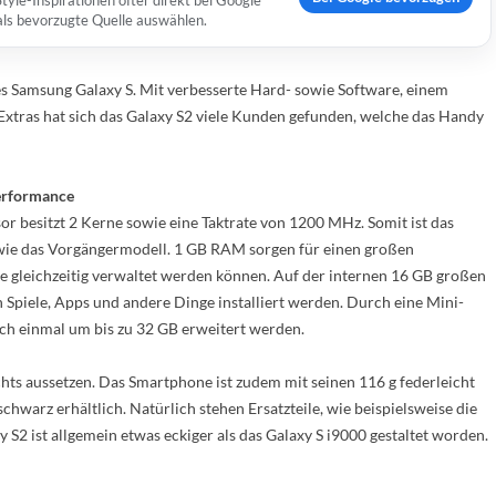
yle-Inspirationen öfter direkt bei Google
 als bevorzugte Quelle auswählen.
s Samsung Galaxy S. Mit verbesserte Hard- sowie Software, einem
Extras hat sich das Galaxy S2 viele Kunden gefunden, welche das Handy
Performance
r besitzt 2 Kerne sowie eine Taktrate von 1200 MHz. Somit ist das
 wie das Vorgängermodell. 1 GB RAM sorgen für einen großen
e gleichzeitig verwaltet werden können. Auf der internen 16 GB großen
 Spiele, Apps und andere Dinge installiert werden. Durch eine Mini-
ch einmal um bis zu 32 GB erweitert werden.
hts aussetzen. Das Smartphone ist zudem mit seinen 116 g federleicht
 schwarz erhältlich. Natürlich stehen Ersatzteile, wie beispielsweise die
2 ist allgemein etwas eckiger als das Galaxy S i9000 gestaltet worden.