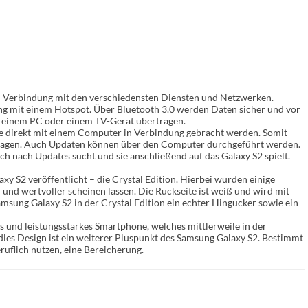
n Verbindung mit den verschiedensten Diensten und Netzwerken.
ng mit einem Hotspot. Über Bluetooth 3.0 werden Daten sicher und vor
e einem PC oder einem TV-Gerät übertragen.
e direkt mit einem Computer in Verbindung gebracht werden. Somit
ragen. Auch Updaten können über den Computer durchgeführt werden.
h nach Updates sucht und sie anschließend auf das Galaxy S2 spielt.
y S2 veröffentlicht – die Crystal Edition. Hierbei wurden einige
nd wertvoller scheinen lassen. Die Rückseite ist weiß und wird mit
Samsung Galaxy S2 in der Crystal Edition ein echter Hingucker sowie ein
s und leistungsstarkes Smartphone, welches mittlerweile in der
les Design ist ein weiterer Pluspunkt des Samsung Galaxy S2. Bestimmt
ruflich nutzen, eine Bereicherung.