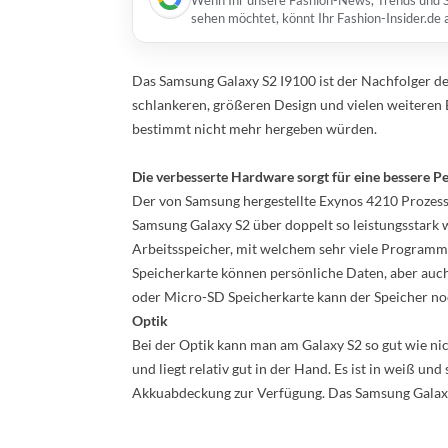
Wenn Ihr unsere Fashion-News, Trends und St
sehen möchtet, könnt Ihr Fashion-Insider.de
Das Samsung Galaxy S2 I9100 ist der Nachfolger de
schlankeren, größeren Design und vielen weiteren 
bestimmt nicht mehr hergeben würden.
Die verbesserte Hardware sorgt für eine bessere 
Der von Samsung hergestellte Exynos 4210 Prozesso
Samsung Galaxy S2 über doppelt so leistungsstark
Arbeitsspeicher, mit welchem sehr viele Programm
Speicherkarte können persönliche Daten, aber auch
oder Micro-SD Speicherkarte kann der Speicher no
Optik
Bei der Optik kann man am Galaxy S2 so gut wie nic
und liegt relativ gut in der Hand. Es ist in weiß und
Akkuabdeckung zur Verfügung. Das Samsung Galaxy S