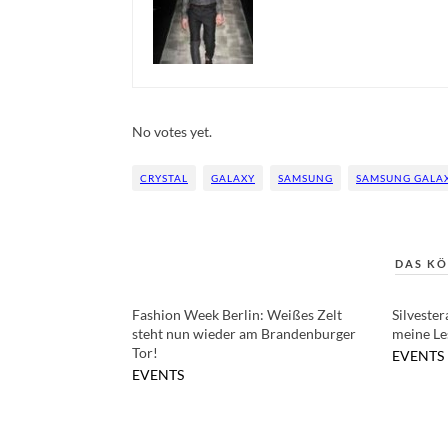
Rate this item:
Submit Rating
No votes yet.
CRYSTAL
GALAXY
SAMSUNG
SAMSUNG GALA
DAS KÖ
Fashion Week Berlin: Weißes Zelt
Silveste
steht nun wieder am Brandenburger
meine Le
Tor!
EVENTS
EVENTS