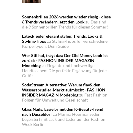
Sonnenbrillen 2026 werden wieder riesig - diese
6 Trends verändern jetzt den Look
zu
Das sind
die 9 Sonnenbrillen Trends für diesen Sommer!
Latexkleider elegant stylen: Trends, Looks &
Styling-Tipps
zu
Styling-Tipps für verschiedene
Körpertypen: Dein Guide
Wer Stil hat, trägt das: Der Old Money Look ist
zurück - FASHION INSIDER MAGAZIN
Modeblog
zu
Elegante und hochwertige
Handtaschen: Die perfekte Ergänzung für jedes
Outfit
SodaStream Alternative: Warum flav& den
Wassersprudler-Markt aufmischt - FASHION
INSIDER MAGAZIN Modeblog
zu
Fast Fashion:
Folgen für Umwelt und Gesellschaft
Glass Nails: Essie bringt den K-Beauty-Trend
nach Düsseldorf
zu
Marina Hoermanseder
begeistert mit Lack und Leder auf der Fashion
Week Berlin