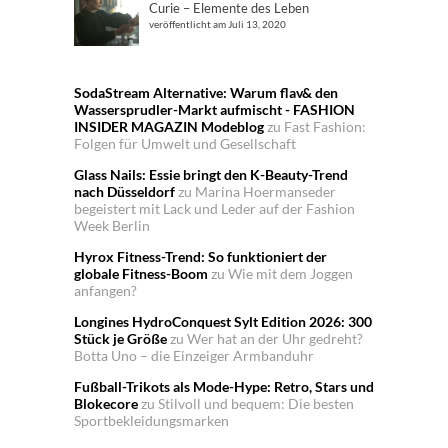
Curie – Elemente des Leben
veröffentlicht am Juli 13, 2020
SodaStream Alternative: Warum flav& den
Wassersprudler-Markt aufmischt - FASHION
INSIDER MAGAZIN Modeblog
zu
Fast Fashion:
Folgen für Umwelt und Gesellschaft
Glass Nails: Essie bringt den K-Beauty-Trend
nach Düsseldorf
zu
Marina Hoermanseder
begeistert mit Lack und Leder auf der Fashion
Week Berlin
Hyrox Fitness-Trend: So funktioniert der
globale Fitness-Boom
zu
Wie mit dem Joggen
anfangen?
Longines HydroConquest Sylt Edition 2026: 300
Stück je Größe
zu
Wer hat an der Uhr gedreht?
Botta Uno – die Einzeiger Armbanduhr
Fußball-Trikots als Mode-Hype: Retro, Stars und
Blokecore
zu
Stilvoll und bequem: Die besten
Sportbekleidungsmarken