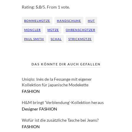
Rate this item:
Submit Rating
Rating:
5.0
/5. From 1 vote.
BOMMELMÜTZE
HANDSCHUHE
HUT
MONCLER
MÜTZE
OHRENSCHÜTZER
PAUL SMITH
SCHAL
STRICKMÜTZE
DAS KÖNNTE DIR AUCH GEFALLEN
Uniqlo: Inès de la Fessange mit eigener
Kollektion für japanische Modekette
FASHION
H&M bringt 'Verblendung'-Kollektion heraus
Designer
FASHION
Wofür ist die zusätzliche Tasche bei Jeans?
FASHION