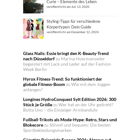
Curie – Elemente des Leben
veröffentlicht am Juli 13, 2020
Styling-Tipps für verschiedene
Körpertypen: Dein Guide
veröffentlicht am Dezember 12, 2024
Glass Nails: Essie bringt den K-Beauty-Trend
nach Düsseldorf
zu
Marina Hoermanseder
begeistert mit Lack und Leder auf der Fashion
Week Berlin
Hyrox Fitness-Trend: So funktioniert der
globale Fitness-Boom
zu
Wie mit dem Joggen
anfangen?
Longines HydroConquest Sylt Edition 2026: 300
Stück je Größe
zu
Wer hat an der Uhr gedreht?
Botta Uno – die Einzeiger Armbanduhr
Fußball-Trikots als Mode-Hype: Retro, Stars und
Blokecore
zu
Stilvoll und bequem: Die besten
Sportbekleidungsmarken
Günstige Reiseziele Europa 2026: Algarve auf