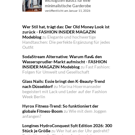
wichtigsten Basics für eine
minimalistische Garderobe
veröffentlicht am Januar 11, 2026
Wer Stil hat, trägt das: Der Old Money Look ist
zurück - FASHION INSIDER MAGAZIN
Modeblog
zu
Elegante und hochwertige
Handtaschen: Die perfekte Ergänzung für jedes
Outfit
SodaStream Alternative: Warum flav& den
Wassersprudler-Markt aufmischt - FASHION
INSIDER MAGAZIN Modeblog
zu
Fast Fashion:
Folgen für Umwelt und Gesellschaft
Glass Nails: Essie bringt den K-Beauty-Trend
nach Düsseldorf
zu
Marina Hoermanseder
begeistert mit Lack und Leder auf der Fashion
Week Berlin
Hyrox Fitness-Trend: So funktioniert der
globale Fitness-Boom
zu
Wie mit dem Joggen
anfangen?
Longines HydroConquest Sylt Edition 2026: 300
Stück je Größe
zu
Wer hat an der Uhr gedreht?