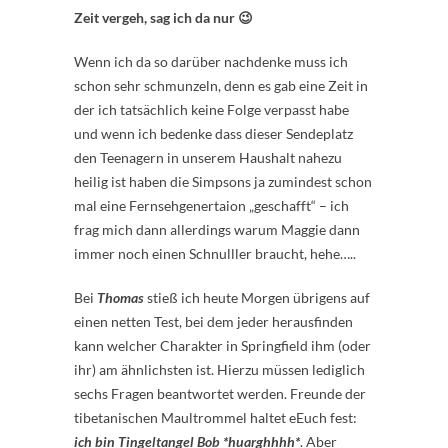
Zeit vergeh, sag ich da nur 😉
Wenn ich da so darüber nachdenke muss ich
schon sehr schmunzeln, denn es gab eine Zeit in
der ich tatsächlich keine Folge verpasst habe
und wenn ich bedenke dass dieser Sendeplatz
den Teenagern in unserem Haushalt nahezu
heilig ist haben die Simpsons ja zumindest schon
mal eine Fernsehgenertaion „geschafft“ – ich
frag mich dann allerdings warum Maggie dann
immer noch einen Schnulller braucht, hehe…..
Bei
Thomas
stieß ich heute Morgen übrigens auf
einen netten Test, bei dem jeder herausfinden
kann welcher Charakter in Springfield ihm (oder
ihr) am ähnlichsten ist. Hierzu müssen lediglich
sechs Fragen beantwortet werden. Freunde der
tibetanischen Maultrommel haltet eEuch fest:
ich bin Tingeltangel Bob *huarghhhh*
. Aber