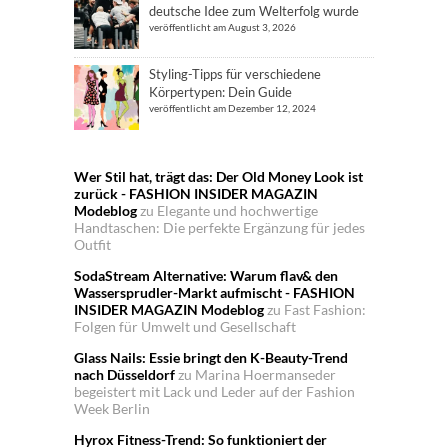
deutsche Idee zum Welterfolg wurde
veröffentlicht am August 3, 2026
Styling-Tipps für verschiedene
Körpertypen: Dein Guide
veröffentlicht am Dezember 12, 2024
Wer Stil hat, trägt das: Der Old Money Look ist
zurück - FASHION INSIDER MAGAZIN
Modeblog
zu
Elegante und hochwertige
Handtaschen: Die perfekte Ergänzung für jedes
Outfit
SodaStream Alternative: Warum flav& den
Wassersprudler-Markt aufmischt - FASHION
INSIDER MAGAZIN Modeblog
zu
Fast Fashion:
Folgen für Umwelt und Gesellschaft
Glass Nails: Essie bringt den K-Beauty-Trend
nach Düsseldorf
zu
Marina Hoermanseder
begeistert mit Lack und Leder auf der Fashion
Week Berlin
Hyrox Fitness-Trend: So funktioniert der