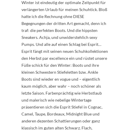
Winter ist eindeutig der optimale Zeitpunkt für
verlängerten Urlaub für meinen Schuhtick. Bloß
hatte ich die Rechnung ohne DIESE
Begegnungen der dritten Art gemacht, denn ich
traf: die perfekten Boots. Und die hippsten
Sneakers. Achja, und unwiderstehlich sexy
Pumps. Und alle auf einen Schlag bei Esprit…
Esprit fängt mit seinen neuen Schuhkollektionen
den Herbst par excellence ein und rüstet unsere
Füße schick für den Winter: Boots und ihre
kleinen Schwestern Stiefeletten bzw. Ankle
Boots sind wieder en vogue und – eigentlich
kaum möglich, aber wahr – noch schöner als
letzte Saison. Farbenprächtig wie Herbstlaub
und malerisch wie nebelige Wintertage
präsentieren sich die Esprit Stiefel in Cognac,
Camel, Taupe, Bordeaux, Midnight Blue und
anderen dezenten Schattierungen oder ganz
klassisch im guten alten Schwarz. Flach,