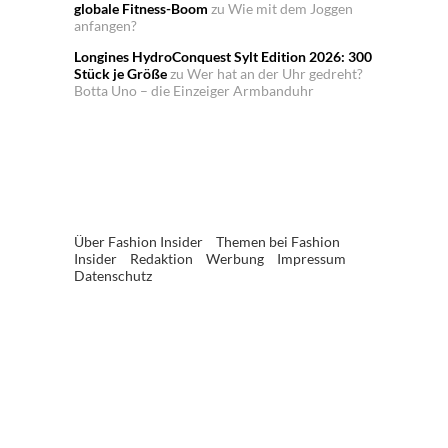
globale Fitness-Boom
zu
Wie mit dem Joggen
anfangen?
Longines HydroConquest Sylt Edition 2026: 300
Stück je Größe
zu
Wer hat an der Uhr gedreht?
Botta Uno – die Einzeiger Armbanduhr
Über Fashion Insider
Themen bei Fashion
Insider
Redaktion
Werbung
Impressum
Datenschutz