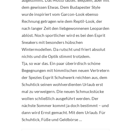
abgestimmt. Das Motto lautet: Bequem, aber mit
dem gewissen Etwas. Dem Budapester Style
wurde inspiriert vom Garcon-Look ebenso
Rechnung getragen wie dem Reptil-Look, der
nach langer Zeit den liebgewonnenen Leoparden
ablöst. Noch sportlicher wird es bei den Esprit
Sneakers mit besonders hübschen
Wintermodellen. Da rutscht und friert absolut
nichts und die Optik stimmt trotzdem.
Tja, so war das. Ein paar überirdisch schöne
Begegnungen mit himmlischen neuen Vertretern
der Spezies Esprit Schuhwerk reichten aus, dem
Schuhtick seinen wohlverdienten Urlaub erst
mal zu verweigern. Die neuen Schmuckstücke
wollen schließlich ausgeführt werden. Der
nächste Sommer kommt ja doch bestimmt – und
dann wird Ernst gemacht. Mit dem Urlaub. Für
Schuhtick, Füße und Geldbörse …