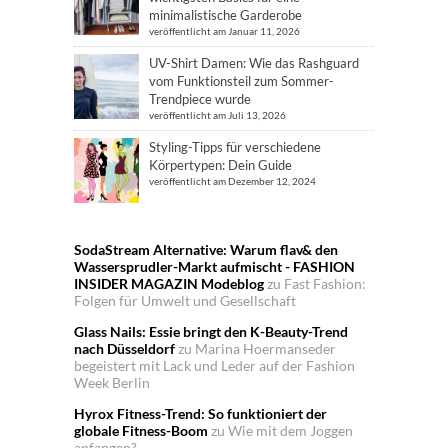
minimalistische Garderobe
veröffentlicht am Januar 11, 2026
UV-Shirt Damen: Wie das Rashguard
vom Funktionsteil zum Sommer-
Trendpiece wurde
veröffentlicht am Juli 13, 2026
Styling-Tipps für verschiedene
Körpertypen: Dein Guide
veröffentlicht am Dezember 12, 2024
SodaStream Alternative: Warum flav& den
Wassersprudler-Markt aufmischt - FASHION
INSIDER MAGAZIN Modeblog
zu
Fast Fashion:
Folgen für Umwelt und Gesellschaft
Glass Nails: Essie bringt den K-Beauty-Trend
nach Düsseldorf
zu
Marina Hoermanseder
begeistert mit Lack und Leder auf der Fashion
Week Berlin
Hyrox Fitness-Trend: So funktioniert der
globale Fitness-Boom
zu
Wie mit dem Joggen
anfangen?