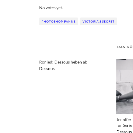
Rate this item:
Submit Rating
No votes yet.
PHOTOSHOP-PANNE
VICTORIA'S SECRET
DAS KÖ
Ronied: Dessous heben ab
Dessous
Jennifer
für Serie
Dessous