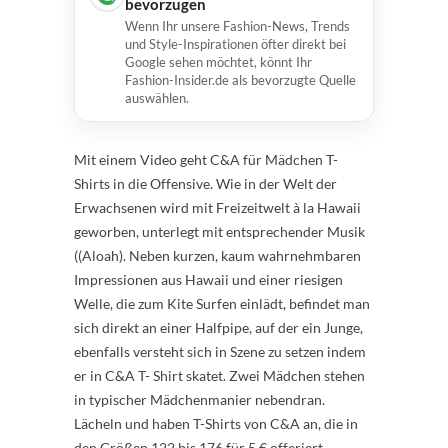
bevorzugen
Wenn Ihr unsere Fashion-News, Trends
und Style-Inspirationen öfter direkt bei
Google sehen möchtet, könnt Ihr
Fashion-Insider.de als bevorzugte Quelle
auswählen.
Mit einem Video geht C&A für Mädchen T-
Shirts in die Offensive. Wie in der Welt der
Erwachsenen wird mit Freizeitwelt à la Hawaii
geworben, unterlegt mit entsprechender Musik
((Aloah). Neben kurzen, kaum wahrnehmbaren
Impressionen aus Hawaii und einer riesigen
Welle, die zum Kite Surfen einlädt, befindet man
sich direkt an einer Halfpipe, auf der ein Junge,
ebenfalls versteht sich in Szene zu setzen indem
er in C&A T- Shirt skatet. Zwei Mädchen stehen
in typischer Mädchenmanier nebendran.
Lächeln und haben T-Shirts von C&A an, die in
den Größen 122 bis 176 für 5 € offeriert