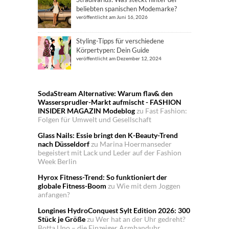
beliebten spanischen Modemarke?
veröffentlicht am Juni 16, 2026
Styling-Tipps für verschiedene
Körpertypen: Dein Guide
veröffentlicht am Dezember 12, 2024
SodaStream Alternative: Warum flav& den
Wassersprudler-Markt aufmischt - FASHION
INSIDER MAGAZIN Modeblog
zu
Fast Fashion:
Folgen für Umwelt und Gesellschaft
Glass Nails: Essie bringt den K-Beauty-Trend
nach Düsseldorf
zu
Marina Hoermanseder
begeistert mit Lack und Leder auf der Fashion
Week Berlin
Hyrox Fitness-Trend: So funktioniert der
globale Fitness-Boom
zu
Wie mit dem Joggen
anfangen?
Longines HydroConquest Sylt Edition 2026: 300
Stück je Größe
zu
Wer hat an der Uhr gedreht?
Botta Uno – die Einzeiger Armbanduhr