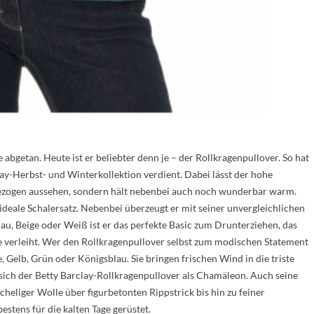
 abgetan. Heute ist er beliebter denn je – der Rollkragenpullover. So hat
lay-Herbst- und Winterkollektion verdient. Dabei lässt der hohe
gezogen aussehen, sondern hält nebenbei auch noch wunderbar warm.
deale Schalersatz. Nebenbei überzeugt er mit seiner unvergleichlichen
au, Beige oder Weiß ist er das perfekte Basic zum Drunterziehen, das
e verleiht. Wer den Rollkragenpullover selbst zum modischen Statement
e, Gelb, Grün oder Königsblau. Sie bringen frischen Wind in die triste
 sich der Betty Barclay-Rollkragenpullover als Chamäleon. Auch seine
cheliger Wolle über figurbetonten Rippstrick bis hin zu feiner
stens für die kalten Tage gerüstet.