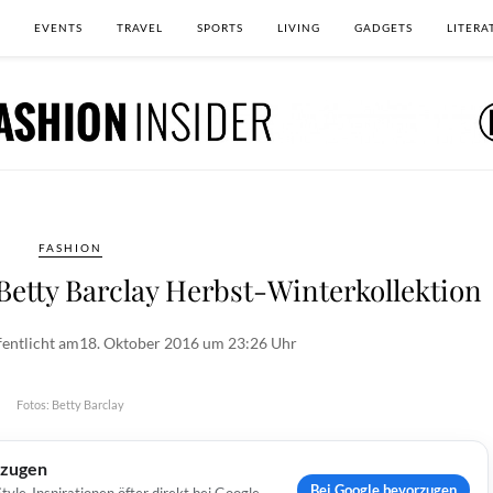
EVENTS
TRAVEL
SPORTS
LIVING
GADGETS
LITERA
FASHION
Betty Barclay Herbst-Winterkollektion
fentlicht am
18. Oktober 2016 um 23:26 Uhr
Fotos: Betty Barclay
rzugen
Bei Google bevorzugen