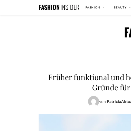
FASHION
BEAUTY
Früher funktional und h
Gründe für
von
Patricia
Aktua