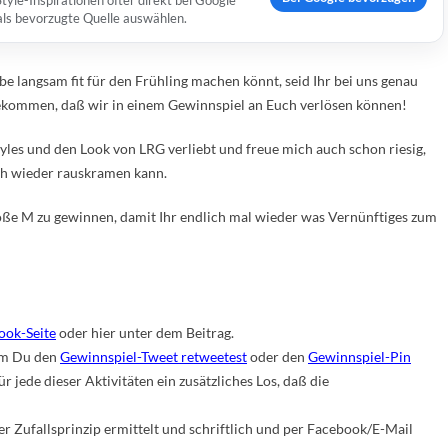
yle-Inspirationen öfter direkt bei Google
 als bevorzugte Quelle auswählen.
e langsam fit für den Frühling machen könnt, seid Ihr bei uns genau
 bekommen, daß wir in einem Gewinnspiel an Euch verlösen können!
tyles und den Look von LRG verliebt und freue mich auch schon riesig,
ch wieder rauskramen kann.
Größe M zu gewinnen, damit Ihr endlich mal wieder was Vernünftiges zum
ook-Seite
oder hier unter dem Beitrag.
em Du den
Gewinnspiel-Tweet retweetest
oder den
Gewinnspiel-Pin
für jede dieser Aktivitäten ein zusätzliches Los, daß die
 Zufallsprinzip ermittelt und schriftlich und per Facebook/E-Mail