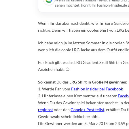
Wenn Ihr unsere Fashion-News, Trends und St
sehen möchtet, könnt Ihr Fashion-Insider.de
Wenn Ihr darüber nachdenkt, wie Ihr Eure Garderob
richtig. Denn wir haben ein cooles Shirt von LRG
Ich habe mich ja im letzten Sommer in die coolen S
wenn ich die coole LRG Jacke aus dem Outfit endli
Für Euch gibt es das LRG Gradient Skull Shirt in 
Anziehen habt. 😉
So kannst Du das LRG Shirt in Größe M gewinnen:
1. Werde Fan vom
Fashion Insider bei Facebook
2. Hinterlasse einen Kommentar auf unserer
Faceb
Wenn Du das Gewinnspiel bekannter machst, in d
repinnst
oder den
Google+ Post teilst
, erhältst Du 
Gewinnwahrscheinlichkeit erhöht.
Die Gewinner werden am 5. März 2015 um 23.59 per