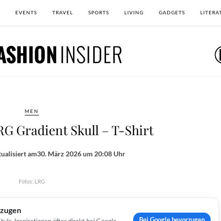
EVENTS
TRAVEL
SPORTS
LIVING
GADGETS
LITERA
MEN
G Gradient Skull – T-Shirt
ualisiert am
30. März 2026 um 20:08 Uhr
Fotos: LRG
rzugen
Bei Google bevorzugen