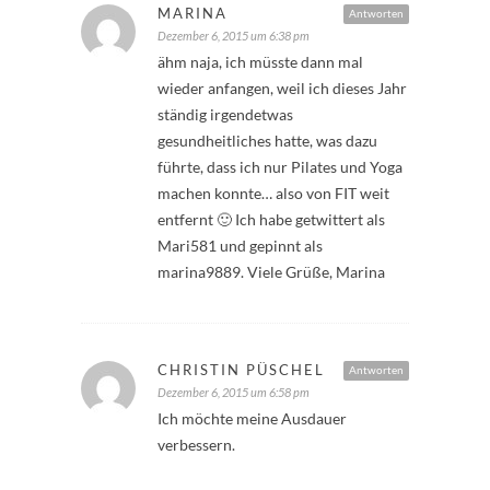
MARINA
Antworten
Dezember 6, 2015 um 6:38 pm
ähm naja, ich müsste dann mal
wieder anfangen, weil ich dieses Jahr
ständig irgendetwas
gesundheitliches hatte, was dazu
führte, dass ich nur Pilates und Yoga
machen konnte… also von FIT weit
entfernt 🙂 Ich habe getwittert als
Mari581 und gepinnt als
marina9889. Viele Grüße, Marina
CHRISTIN PÜSCHEL
Antworten
Dezember 6, 2015 um 6:58 pm
Ich möchte meine Ausdauer
verbessern.