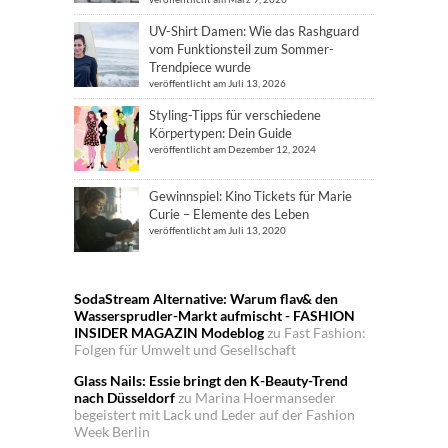
UV-Shirt Damen: Wie das Rashguard
vom Funktionsteil zum Sommer-
Trendpiece wurde
veröffentlicht am Juli 13, 2026
Styling-Tipps für verschiedene
Körpertypen: Dein Guide
veröffentlicht am Dezember 12, 2024
Gewinnspiel: Kino Tickets für Marie
Curie – Elemente des Leben
veröffentlicht am Juli 13, 2020
SodaStream Alternative: Warum flav& den
Wassersprudler-Markt aufmischt - FASHION
INSIDER MAGAZIN Modeblog
zu
Fast Fashion:
Folgen für Umwelt und Gesellschaft
Glass Nails: Essie bringt den K-Beauty-Trend
nach Düsseldorf
zu
Marina Hoermanseder
begeistert mit Lack und Leder auf der Fashion
Week Berlin