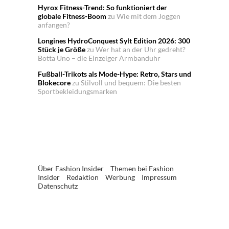
Hyrox Fitness-Trend: So funktioniert der
globale Fitness-Boom
zu
Wie mit dem Joggen
anfangen?
Longines HydroConquest Sylt Edition 2026: 300
Stück je Größe
zu
Wer hat an der Uhr gedreht?
Botta Uno – die Einzeiger Armbanduhr
Fußball-Trikots als Mode-Hype: Retro, Stars und
Blokecore
zu
Stilvoll und bequem: Die besten
Sportbekleidungsmarken
Über Fashion Insider
Themen bei Fashion
Insider
Redaktion
Werbung
Impressum
Datenschutz