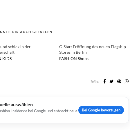
NNTE DIR AUCH GEFALLEN
und schick in der
G-Star: Eröffnung des neuen Flagship
erschaft
Stores in Berlin
N
KIDS
FASHION
Shops
Teilen
Quelle auswählen
Bei Google bevorzugen
ashion-Insider.de bei Google und entdeckt neue