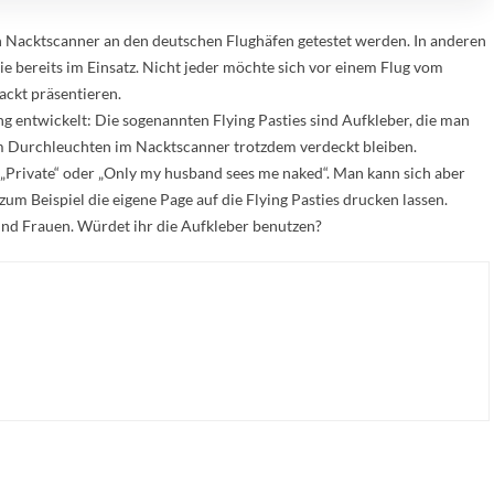
n Nacktscanner an den deutschen Flughäfen getestet werden. In anderen
e bereits im Einsatz. Nicht jeder möchte sich vor einem Flug vom
ackt präsentieren.
g entwickelt: Die sogenannten Flying Pasties sind Aufkleber, die man
beim Durchleuchten im Nacktscanner trotzdem verdeckt bleiben.
„Private“ oder „Only my husband sees me naked“. Man kann sich aber
um Beispiel die eigene Page auf die Flying Pasties drucken lassen.
 und Frauen. Würdet ihr die Aufkleber benutzen?