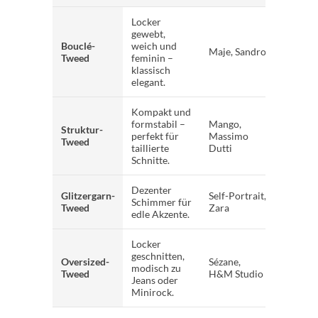
Locker
gewebt,
Bouclé-
weich und
Maje, Sandro
Tweed
feminin –
klassisch
elegant.
Kompakt und
formstabil –
Mango,
Struktur-
perfekt für
Massimo
Tweed
taillierte
Dutti
Schnitte.
Dezenter
Glitzergarn-
Self-Portrait,
Schimmer für
Tweed
Zara
edle Akzente.
Locker
geschnitten,
Oversized-
Sézane,
modisch zu
Tweed
H&M Studio
Jeans oder
Minirock.