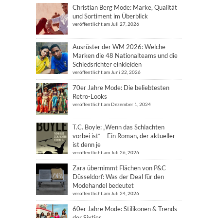
Christian Berg Mode: Marke, Qualität
und Sortiment im Überblick
veröffentlicht am Juli 27, 2026
Ausrüster der WM 2026: Welche
Marken die 48 Nationalteams und die
Schiedsrichter einkleiden
veröffentlicht am Juni 22, 2026
70er Jahre Mode: Die beliebtesten
Retro-Looks
veröffentlicht am Dezember 1, 2024
T.C. Boyle: „Wenn das Schlachten
vorbei ist“ – Ein Roman, der aktueller
ist denn je
veröffentlicht am Juli 26, 2026
Zara übernimmt Flächen von P&C
Düsseldorf: Was der Deal für den
Modehandel bedeutet
veröffentlicht am Juli 24, 2026
60er Jahre Mode: Stilikonen & Trends
der Sixties