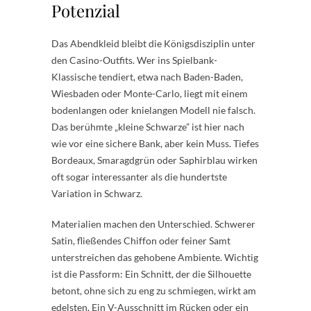
Potenzial
Das Abendkleid bleibt die Königsdisziplin unter
den Casino-Outfits. Wer ins Spielbank-
Klassische tendiert, etwa nach Baden-Baden,
Wiesbaden oder Monte-Carlo, liegt mit einem
bodenlangen oder knielangen Modell nie falsch.
Das berühmte „kleine Schwarze” ist hier nach
wie vor eine sichere Bank, aber kein Muss. Tiefes
Bordeaux, Smaragdgrün oder Saphirblau wirken
oft sogar interessanter als die hundertste
Variation in Schwarz.
Materialien machen den Unterschied. Schwerer
Satin, fließendes Chiffon oder feiner Samt
unterstreichen das gehobene Ambiente. Wichtig
ist die Passform: Ein Schnitt, der die Silhouette
betont, ohne sich zu eng zu schmiegen, wirkt am
edelsten. Ein V-Ausschnitt im Rücken oder ein