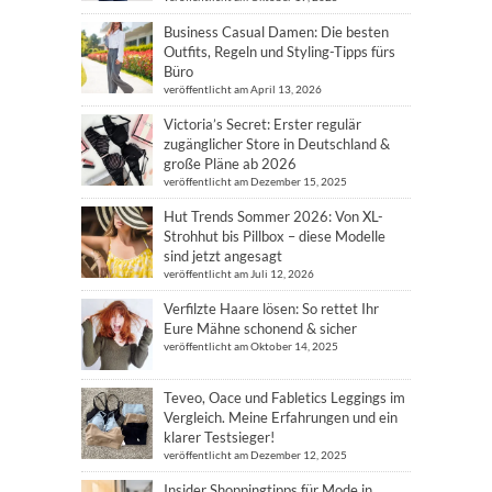
Business Casual Damen: Die besten
Outfits, Regeln und Styling-Tipps fürs
Büro
veröffentlicht am April 13, 2026
Victoria’s Secret: Erster regulär
zugänglicher Store in Deutschland &
große Pläne ab 2026
veröffentlicht am Dezember 15, 2025
Hut Trends Sommer 2026: Von XL-
Strohhut bis Pillbox – diese Modelle
sind jetzt angesagt
veröffentlicht am Juli 12, 2026
Verfilzte Haare lösen: So rettet Ihr
Eure Mähne schonend & sicher
veröffentlicht am Oktober 14, 2025
Teveo, Oace und Fabletics Leggings im
Vergleich. Meine Erfahrungen und ein
klarer Testsieger!
veröffentlicht am Dezember 12, 2025
Insider Shoppingtipps für Mode in