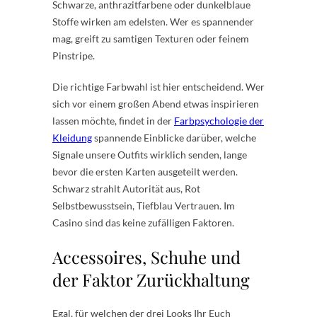
Schwarze, anthrazitfarbene oder dunkelblaue
Stoffe wirken am edelsten. Wer es spannender
mag, greift zu samtigen Texturen oder feinem
Pinstripe.
Die richtige Farbwahl ist hier entscheidend. Wer
sich vor einem großen Abend etwas inspirieren
lassen möchte, findet in der
Farbpsychologie der
Kleidung
spannende Einblicke darüber, welche
Signale unsere Outfits wirklich senden, lange
bevor die ersten Karten ausgeteilt werden.
Schwarz strahlt Autorität aus, Rot
Selbstbewusstsein, Tiefblau Vertrauen. Im
Casino sind das keine zufälligen Faktoren.
Accessoires, Schuhe und
der Faktor Zurückhaltung
Egal, für welchen der drei Looks Ihr Euch