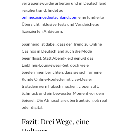
vertrauenswürdig arbeiten und in Deutschland
reguliert sind, findet auf
onlinecasinosdeutschland.com
eine fundierte
Übersicht inklusive Tests und Vergleiche zu
lizenzierten Anbietern.
Spannend ist dabei, dass der Trend zu Online
Casinos in Deutschland auch die Mode
beeinflusst. Statt Abendkleid genügt das
Lieblings-Loungewear-Set, doch viele
Spielerinnen berichten, dass sie sich für eine
Runde Online-Roulette mit Live-Dealer
trotzdem gern hübsch machen. Lippenstift,
Schmuck und ein bewusster Moment vor dem
Spiegel: Die Atmosphäre überträgt sich, ob real
oder digital.
Fazit: Drei Wege, eine
Haltung