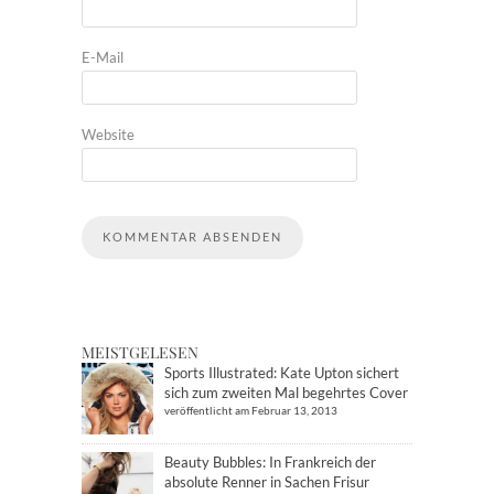
E-Mail
Website
MEISTGELESEN
Sports Illustrated: Kate Upton sichert
sich zum zweiten Mal begehrtes Cover
veröffentlicht am Februar 13, 2013
Beauty Bubbles: In Frankreich der
absolute Renner in Sachen Frisur