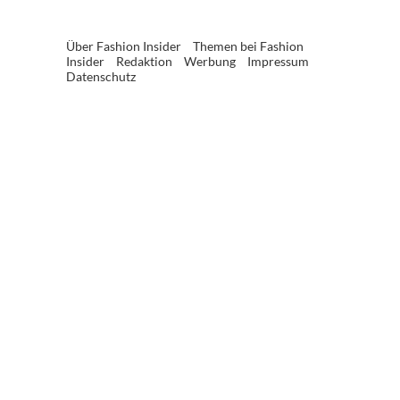
Über Fashion Insider
Themen bei Fashion
Insider
Redaktion
Werbung
Impressum
Datenschutz