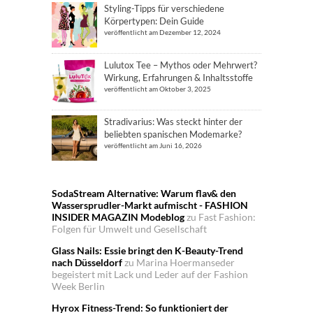
Styling-Tipps für verschiedene
Körpertypen: Dein Guide
veröffentlicht am Dezember 12, 2024
Lulutox Tee – Mythos oder Mehrwert?
Wirkung, Erfahrungen & Inhaltsstoffe
veröffentlicht am Oktober 3, 2025
Stradivarius: Was steckt hinter der
beliebten spanischen Modemarke?
veröffentlicht am Juni 16, 2026
SodaStream Alternative: Warum flav& den
Wassersprudler-Markt aufmischt - FASHION
INSIDER MAGAZIN Modeblog
zu
Fast Fashion:
Folgen für Umwelt und Gesellschaft
Glass Nails: Essie bringt den K-Beauty-Trend
nach Düsseldorf
zu
Marina Hoermanseder
begeistert mit Lack und Leder auf der Fashion
Week Berlin
Hyrox Fitness-Trend: So funktioniert der