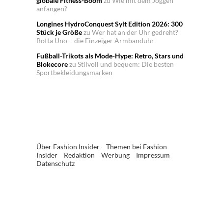
globale Fitness-Boom
zu
Wie mit dem Joggen
anfangen?
Longines HydroConquest Sylt Edition 2026: 300
Stück je Größe
zu
Wer hat an der Uhr gedreht?
Botta Uno – die Einzeiger Armbanduhr
Fußball-Trikots als Mode-Hype: Retro, Stars und
Blokecore
zu
Stilvoll und bequem: Die besten
Sportbekleidungsmarken
Über Fashion Insider
Themen bei Fashion
Insider
Redaktion
Werbung
Impressum
Datenschutz