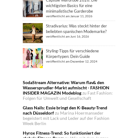
Capsule Wardrobe 2026: Die
wichtigsten Basics für eine
minimalistische Garderobe
veröffentlicht am Januar 11, 2026
Stradivarius: Was steckt hinter der
beliebten spanischen Modemarke?
veröffentlicht am Juni 16, 2026
Styling-Tipps für verschiedene
Körpertypen: Dein Guide
veröffentlicht am Dezember 12, 2024
SodaStream Alternative: Warum flav& den
Wassersprudler-Markt aufmischt - FASHION
INSIDER MAGAZIN Modeblog
zu
Fast Fashion:
Folgen für Umwelt und Gesellschaft
Glass Nails: Essie bringt den K-Beauty-Trend
nach Düsseldorf
zu
Marina Hoermanseder
begeistert mit Lack und Leder auf der Fashion
Week Berlin
Hyrox Fitness-Trend: So funktioniert der