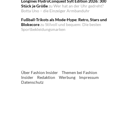
Longines HydroConquest Sylt Edition 2026: 300
Stück je Größe
zu
Wer hat an der Uhr gedreht?
Botta Uno – die Einzeiger Armbanduhr
Fußball-Trikots als Mode-Hype: Retro, Stars und
Blokecore
zu
Stilvoll und bequem: Die besten
Sportbekleidungsmarken
Über Fashion Insider
Themen bei Fashion
Insider
Redaktion
Werbung
Impressum
Datenschutz