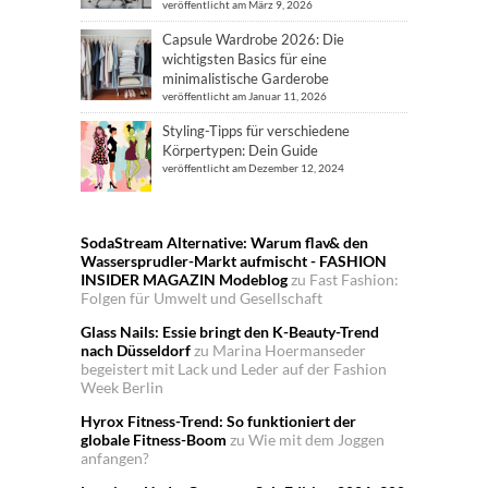
veröffentlicht am März 9, 2026
Capsule Wardrobe 2026: Die
wichtigsten Basics für eine
minimalistische Garderobe
veröffentlicht am Januar 11, 2026
Styling-Tipps für verschiedene
Körpertypen: Dein Guide
veröffentlicht am Dezember 12, 2024
SodaStream Alternative: Warum flav& den
Wassersprudler-Markt aufmischt - FASHION
INSIDER MAGAZIN Modeblog
zu
Fast Fashion:
Folgen für Umwelt und Gesellschaft
Glass Nails: Essie bringt den K-Beauty-Trend
nach Düsseldorf
zu
Marina Hoermanseder
begeistert mit Lack und Leder auf der Fashion
Week Berlin
Hyrox Fitness-Trend: So funktioniert der
globale Fitness-Boom
zu
Wie mit dem Joggen
anfangen?