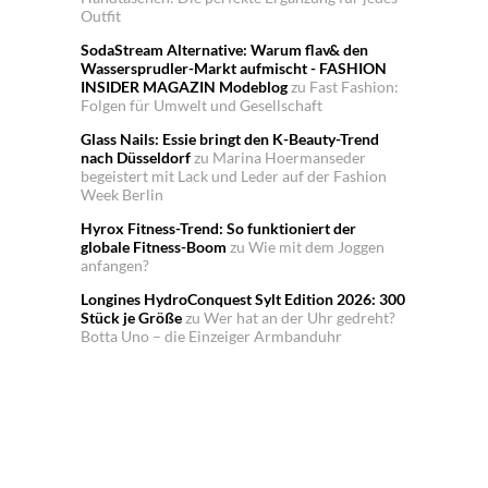
Outfit
SodaStream Alternative: Warum flav& den
Wassersprudler-Markt aufmischt - FASHION
INSIDER MAGAZIN Modeblog
zu
Fast Fashion:
Folgen für Umwelt und Gesellschaft
Glass Nails: Essie bringt den K-Beauty-Trend
nach Düsseldorf
zu
Marina Hoermanseder
begeistert mit Lack und Leder auf der Fashion
Week Berlin
Hyrox Fitness-Trend: So funktioniert der
globale Fitness-Boom
zu
Wie mit dem Joggen
anfangen?
Longines HydroConquest Sylt Edition 2026: 300
Stück je Größe
zu
Wer hat an der Uhr gedreht?
Botta Uno – die Einzeiger Armbanduhr