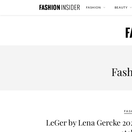
FASHION
BEAUTY
Fash
FAS
LeGer by Lena Gercke 202