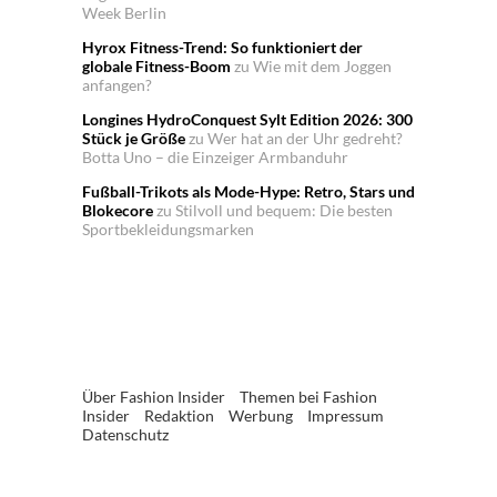
Week Berlin
Hyrox Fitness-Trend: So funktioniert der
globale Fitness-Boom
zu
Wie mit dem Joggen
anfangen?
Longines HydroConquest Sylt Edition 2026: 300
Stück je Größe
zu
Wer hat an der Uhr gedreht?
Botta Uno – die Einzeiger Armbanduhr
Fußball-Trikots als Mode-Hype: Retro, Stars und
Blokecore
zu
Stilvoll und bequem: Die besten
Sportbekleidungsmarken
Über Fashion Insider
Themen bei Fashion
Insider
Redaktion
Werbung
Impressum
Datenschutz