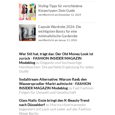
Styling-Tipps für verschiedene
Körpertypen: Dein Guide
veröffentlicht am Dezember 12, 2024
Capsule Wardrobe 2026: Die
wichtigsten Basics für eine
minimalistische Garderobe
veröffentlicht am Januar 11, 2026
Wer Stil hat, trägt das: Der Old Money Look ist
zurück - FASHION INSIDER MAGAZIN
Modeblog
zu
Elegante und hochwertige
Handtaschen: Die perfekte Ergänzung für jedes
Outfit
SodaStream Alternative: Warum flav& den
Wassersprudler-Markt aufmischt - FASHION
INSIDER MAGAZIN Modeblog
zu
Fast Fashion:
Folgen für Umwelt und Gesellschaft
Glass Nails: Essie bringt den K-Beauty-Trend
nach Düsseldorf
zu
Marina Hoermanseder
begeistert mit Lack und Leder auf der Fashion
Week Berlin