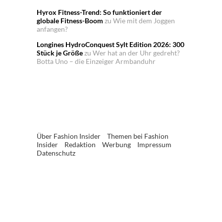
Hyrox Fitness-Trend: So funktioniert der
globale Fitness-Boom
zu
Wie mit dem Joggen
anfangen?
Longines HydroConquest Sylt Edition 2026: 300
Stück je Größe
zu
Wer hat an der Uhr gedreht?
Botta Uno – die Einzeiger Armbanduhr
Über Fashion Insider
Themen bei Fashion
Insider
Redaktion
Werbung
Impressum
Datenschutz