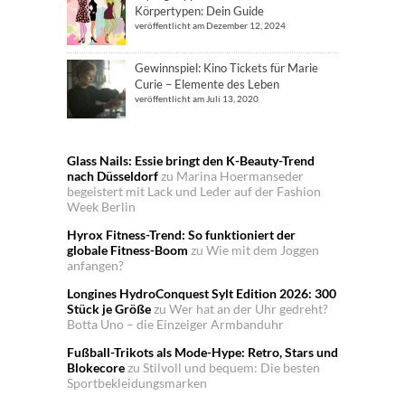
Körpertypen: Dein Guide
veröffentlicht am Dezember 12, 2024
Gewinnspiel: Kino Tickets für Marie
Curie – Elemente des Leben
veröffentlicht am Juli 13, 2020
Glass Nails: Essie bringt den K-Beauty-Trend
nach Düsseldorf
zu
Marina Hoermanseder
begeistert mit Lack und Leder auf der Fashion
Week Berlin
Hyrox Fitness-Trend: So funktioniert der
globale Fitness-Boom
zu
Wie mit dem Joggen
anfangen?
Longines HydroConquest Sylt Edition 2026: 300
Stück je Größe
zu
Wer hat an der Uhr gedreht?
Botta Uno – die Einzeiger Armbanduhr
Fußball-Trikots als Mode-Hype: Retro, Stars und
Blokecore
zu
Stilvoll und bequem: Die besten
Sportbekleidungsmarken