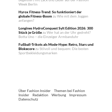
Week Berlin
Hyrox Fitness-Trend: So funktioniert der
globale Fitness-Boom
zu
Wie mit dem Joggen
anfangen?
Longines HydroConquest Sylt Edition 2026: 300
Stück je Größe
zu
Wer hat an der Uhr gedreht?
Botta Uno – die Einzeiger Armbanduhr
Fußball-Trikots als Mode-Hype: Retro, Stars und
Blokecore
zu
Stilvoll und bequem: Die besten
Sportbekleidungsmarken
Über Fashion Insider
Themen bei Fashion
Insider
Redaktion
Werbung
Impressum
Datenschutz