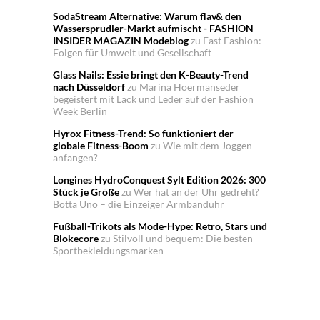
SodaStream Alternative: Warum flav& den
Wassersprudler-Markt aufmischt - FASHION
INSIDER MAGAZIN Modeblog
zu
Fast Fashion:
Folgen für Umwelt und Gesellschaft
Glass Nails: Essie bringt den K-Beauty-Trend
nach Düsseldorf
zu
Marina Hoermanseder
begeistert mit Lack und Leder auf der Fashion
Week Berlin
Hyrox Fitness-Trend: So funktioniert der
globale Fitness-Boom
zu
Wie mit dem Joggen
anfangen?
Longines HydroConquest Sylt Edition 2026: 300
Stück je Größe
zu
Wer hat an der Uhr gedreht?
Botta Uno – die Einzeiger Armbanduhr
Fußball-Trikots als Mode-Hype: Retro, Stars und
Blokecore
zu
Stilvoll und bequem: Die besten
Sportbekleidungsmarken