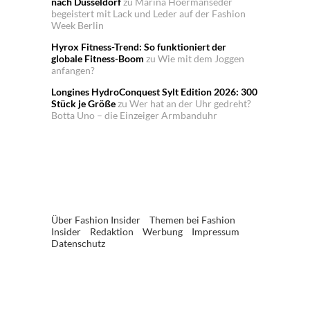
nach Düsseldorf
zu
Marina Hoermanseder
begeistert mit Lack und Leder auf der Fashion
Week Berlin
Hyrox Fitness-Trend: So funktioniert der
globale Fitness-Boom
zu
Wie mit dem Joggen
anfangen?
Longines HydroConquest Sylt Edition 2026: 300
Stück je Größe
zu
Wer hat an der Uhr gedreht?
Botta Uno – die Einzeiger Armbanduhr
Über Fashion Insider
Themen bei Fashion
Insider
Redaktion
Werbung
Impressum
Datenschutz