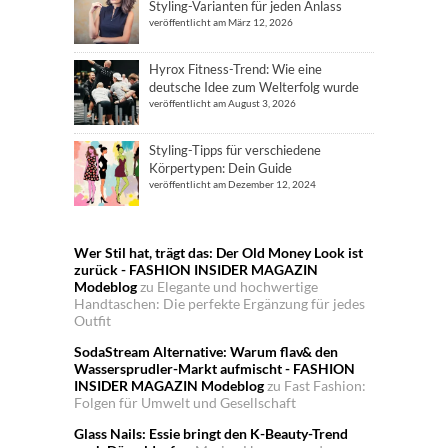
Styling-Varianten für jeden Anlass
veröffentlicht am März 12, 2026
Hyrox Fitness-Trend: Wie eine
deutsche Idee zum Welterfolg wurde
veröffentlicht am August 3, 2026
Styling-Tipps für verschiedene
Körpertypen: Dein Guide
veröffentlicht am Dezember 12, 2024
Wer Stil hat, trägt das: Der Old Money Look ist
zurück - FASHION INSIDER MAGAZIN
Modeblog
zu
Elegante und hochwertige
Handtaschen: Die perfekte Ergänzung für jedes
Outfit
SodaStream Alternative: Warum flav& den
Wassersprudler-Markt aufmischt - FASHION
INSIDER MAGAZIN Modeblog
zu
Fast Fashion:
Folgen für Umwelt und Gesellschaft
Glass Nails: Essie bringt den K-Beauty-Trend