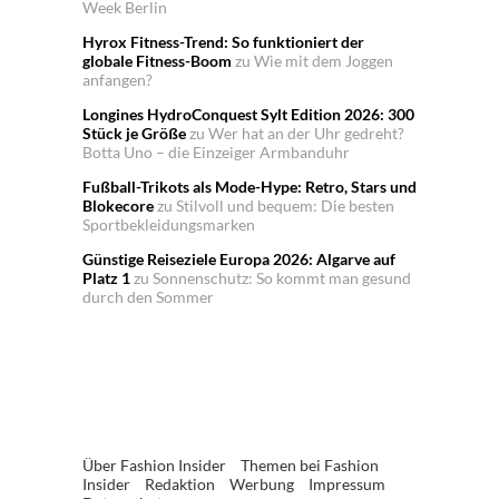
Week Berlin
Hyrox Fitness-Trend: So funktioniert der
globale Fitness-Boom
zu
Wie mit dem Joggen
anfangen?
Longines HydroConquest Sylt Edition 2026: 300
Stück je Größe
zu
Wer hat an der Uhr gedreht?
Botta Uno – die Einzeiger Armbanduhr
Fußball-Trikots als Mode-Hype: Retro, Stars und
Blokecore
zu
Stilvoll und bequem: Die besten
Sportbekleidungsmarken
Günstige Reiseziele Europa 2026: Algarve auf
Platz 1
zu
Sonnenschutz: So kommt man gesund
durch den Sommer
Über Fashion Insider
Themen bei Fashion
Insider
Redaktion
Werbung
Impressum