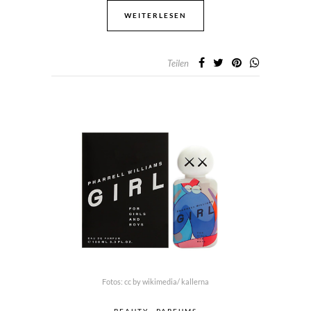
WEITERLESEN
Teilen
Fotos: cc by wikimedia/ kallerna
BEAUTY
PARFUMS