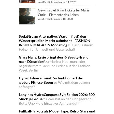
veröffentlicht am Januar 11, 2026
Gewinnspiel: Kino Tickets für Marie
Curie – Elemente des Leben
veröffentlicht am Juli 13, 2020
SodaStream Alternative: Warum flav& den
Wassersprudler-Markt aufmischt - FASHION
INSIDER MAGAZIN Modeblog
zu
Fast Fashion:
Folgen für Umwelt und Gesellschaft
Glass Nails: Essie bringt den K-Beauty-Trend
nach Düsseldorf
zu
Marina Hoermanseder
begeistert mit Lack und Leder auf der Fashion
Week Berlin
Hyrox Fitness-Trend: So funktioniert der
globale Fitness-Boom
zu
Wie mit dem Joggen
anfangen?
Longines HydroConquest Sylt Edition 2026: 300
Stück je Größe
zu
Wer hat an der Uhr gedreht?
Botta Uno – die Einzeiger Armbanduhr
Fußball-Trikots als Mode-Hype: Retro, Stars und