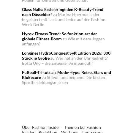
Folgen für Umwelt und Gesellschaft
Glass Nails: Essie bringt den K-Beauty-Trend
nach Düsseldorf
zu
Marina Hoermanseder
begeistert mit Lack und Leder auf der Fashion
Week Berlin
Hyrox Fitness-Trend: So funktioniert der
globale Fitness-Boom
zu
Wie mit dem Joggen
anfangen?
Longines HydroConquest Sylt Edition 2026: 300
Stück je Größe
zu
Wer hat an der Uhr gedreht?
Botta Uno – die Einzeiger Armbanduhr
Fußball-Trikots als Mode-Hype: Retro, Stars und
Blokecore
zu
Stilvoll und bequem: Die besten
Sportbekleidungsmarken
Über Fashion Insider
Themen bei Fashion
Insider
Redaktion
Werbung
Impressum