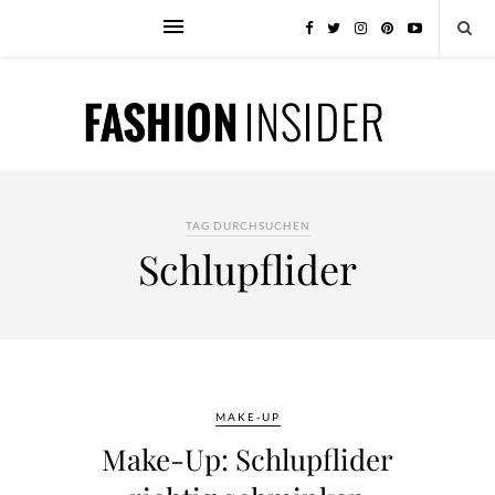
TAG DURCHSUCHEN
Schlupflider
MAKE-UP
Make-Up: Schlupflider