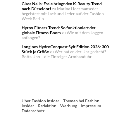
Glass Nails: Essie bringt den K-Beauty-Trend
nach Düsseldorf
zu
Marina Hoermanseder
begeistert mit Lack und Leder auf der Fashion
Week Berlin
Hyrox Fitness-Trend: So funktioniert der
globale Fitness-Boom
zu
Wie mit dem Joggen
anfangen?
Longines HydroConquest Sylt Edition 2026: 300
Stück je Größe
zu
Wer hat an der Uhr gedreht?
Botta Uno – die Einzeiger Armbanduhr
Über Fashion Insider
Themen bei Fashion
Insider
Redaktion
Werbung
Impressum
Datenschutz