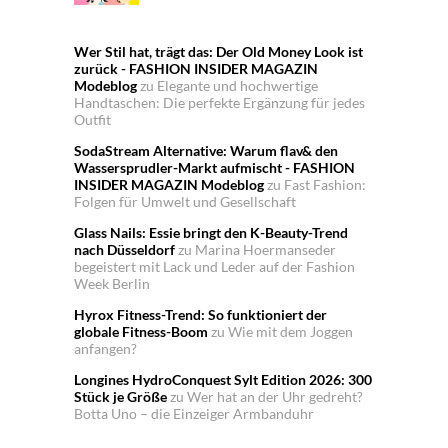
Wer Stil hat, trägt das: Der Old Money Look ist
zurück - FASHION INSIDER MAGAZIN
Modeblog
zu
Elegante und hochwertige
Handtaschen: Die perfekte Ergänzung für jedes
Outfit
SodaStream Alternative: Warum flav& den
Wassersprudler-Markt aufmischt - FASHION
INSIDER MAGAZIN Modeblog
zu
Fast Fashion:
Folgen für Umwelt und Gesellschaft
Glass Nails: Essie bringt den K-Beauty-Trend
nach Düsseldorf
zu
Marina Hoermanseder
begeistert mit Lack und Leder auf der Fashion
Week Berlin
Hyrox Fitness-Trend: So funktioniert der
globale Fitness-Boom
zu
Wie mit dem Joggen
anfangen?
Longines HydroConquest Sylt Edition 2026: 300
Stück je Größe
zu
Wer hat an der Uhr gedreht?
Botta Uno – die Einzeiger Armbanduhr