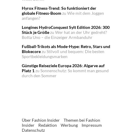
Hyrox Fitness-Trend: So funktioniert der
globale Fitness-Boom
zu
Wie mit dem Joggen
anfangen?
Longines HydroConquest Sylt Edition 2026: 300
Stück je Größe
zu
Wer hat an der Uhr gedreht?
Botta Uno – die Einzeiger Armbanduhr
Fußball-Trikots als Mode-Hype: Retro, Stars und
Blokecore
zu
Stilvoll und bequem: Die besten
Sportbekleidungsmarken
Günstige Reiseziele Europa 2026: Algarve auf
Platz 1
zu
Sonnenschutz: So kommt man gesund
durch den Sommer
Über Fashion Insider
Themen bei Fashion
Insider
Redaktion
Werbung
Impressum
Datenschutz