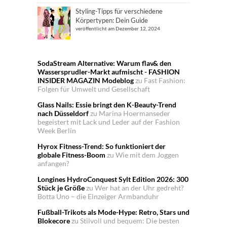
Styling-Tipps für verschiedene
Körpertypen: Dein Guide
veröffentlicht am Dezember 12, 2024
SodaStream Alternative: Warum flav& den
Wassersprudler-Markt aufmischt - FASHION
INSIDER MAGAZIN Modeblog
zu
Fast Fashion:
Folgen für Umwelt und Gesellschaft
Glass Nails: Essie bringt den K-Beauty-Trend
nach Düsseldorf
zu
Marina Hoermanseder
begeistert mit Lack und Leder auf der Fashion
Week Berlin
Hyrox Fitness-Trend: So funktioniert der
globale Fitness-Boom
zu
Wie mit dem Joggen
anfangen?
Longines HydroConquest Sylt Edition 2026: 300
Stück je Größe
zu
Wer hat an der Uhr gedreht?
Botta Uno – die Einzeiger Armbanduhr
Fußball-Trikots als Mode-Hype: Retro, Stars und
Blokecore
zu
Stilvoll und bequem: Die besten