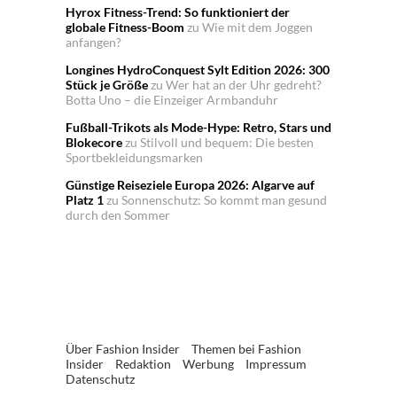
Hyrox Fitness-Trend: So funktioniert der
globale Fitness-Boom
zu
Wie mit dem Joggen
anfangen?
Longines HydroConquest Sylt Edition 2026: 300
Stück je Größe
zu
Wer hat an der Uhr gedreht?
Botta Uno – die Einzeiger Armbanduhr
Fußball-Trikots als Mode-Hype: Retro, Stars und
Blokecore
zu
Stilvoll und bequem: Die besten
Sportbekleidungsmarken
Günstige Reiseziele Europa 2026: Algarve auf
Platz 1
zu
Sonnenschutz: So kommt man gesund
durch den Sommer
Über Fashion Insider
Themen bei Fashion
Insider
Redaktion
Werbung
Impressum
Datenschutz