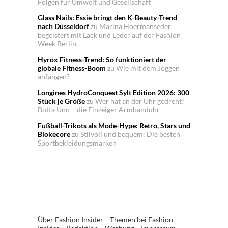
Folgen für Umwelt und Gesellschaft
Glass Nails: Essie bringt den K-Beauty-Trend
nach Düsseldorf
zu
Marina Hoermanseder
begeistert mit Lack und Leder auf der Fashion
Week Berlin
Hyrox Fitness-Trend: So funktioniert der
globale Fitness-Boom
zu
Wie mit dem Joggen
anfangen?
Longines HydroConquest Sylt Edition 2026: 300
Stück je Größe
zu
Wer hat an der Uhr gedreht?
Botta Uno – die Einzeiger Armbanduhr
Fußball-Trikots als Mode-Hype: Retro, Stars und
Blokecore
zu
Stilvoll und bequem: Die besten
Sportbekleidungsmarken
Über Fashion Insider
Themen bei Fashion