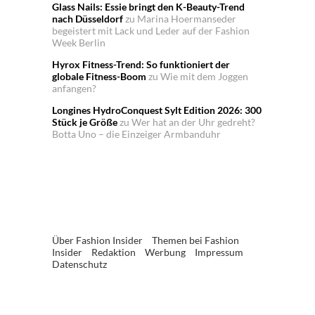
Glass Nails: Essie bringt den K-Beauty-Trend
nach Düsseldorf
zu
Marina Hoermanseder
begeistert mit Lack und Leder auf der Fashion
Week Berlin
Hyrox Fitness-Trend: So funktioniert der
globale Fitness-Boom
zu
Wie mit dem Joggen
anfangen?
Longines HydroConquest Sylt Edition 2026: 300
Stück je Größe
zu
Wer hat an der Uhr gedreht?
Botta Uno – die Einzeiger Armbanduhr
Über Fashion Insider
Themen bei Fashion
Insider
Redaktion
Werbung
Impressum
Datenschutz