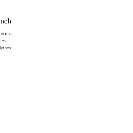
ench
von uns
utes
Mythos