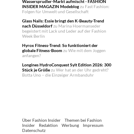
Wassersprudler-Markt aufmischt - FASHION
INSIDER MAGAZIN Modeblog
zu
Fast Fashion:
Folgen für Umwelt und Gesellschaft
Glass Nails: Essie bringt den K-Beauty-Trend
nach Düsseldorf
zu
Marina Hoermanseder
begeistert mit Lack und Leder auf der Fashion
Week Berlin
Hyrox Fitness-Trend: So funktioniert der
globale Fitness-Boom
zu
Wie mit dem Joggen
anfangen?
Longines HydroConquest Sylt Edition 2026: 300
Stück je Größe
zu
Wer hat an der Uhr gedreht?
Botta Uno – die Einzeiger Armbanduhr
Über Fashion Insider
Themen bei Fashion
Insider
Redaktion
Werbung
Impressum
Datenschutz