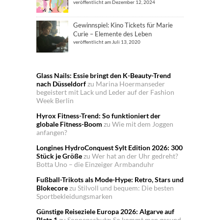
veröffentlicht am Dezember 12, 2024
Gewinnspiel: Kino Tickets für Marie
Curie – Elemente des Leben
veröffentlicht am Juli 13, 2020
Glass Nails: Essie bringt den K-Beauty-Trend
nach Düsseldorf
zu
Marina Hoermanseder
begeistert mit Lack und Leder auf der Fashion
Week Berlin
Hyrox Fitness-Trend: So funktioniert der
globale Fitness-Boom
zu
Wie mit dem Joggen
anfangen?
Longines HydroConquest Sylt Edition 2026: 300
Stück je Größe
zu
Wer hat an der Uhr gedreht?
Botta Uno – die Einzeiger Armbanduhr
Fußball-Trikots als Mode-Hype: Retro, Stars und
Blokecore
zu
Stilvoll und bequem: Die besten
Sportbekleidungsmarken
Günstige Reiseziele Europa 2026: Algarve auf
Platz 1
zu
Sonnenschutz: So kommt man gesund