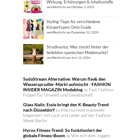
Wirkung, Erfahrungen & Inhaltsstoffe
veröffentlicht am Oktober 3, 2025
Styling-Tipps für verschiedene
Körpertypen: Dein Guide
veröffentlicht am Dezember 12, 2024
Stradivarius: Was steckt hinter der
beliebten spanischen Modemarke?
veröffentlicht am Juni 16, 2026
SodaStream Alternative: Warum flav& den
Wassersprudler-Markt aufmischt - FASHION
INSIDER MAGAZIN Modeblog
zu
Fast Fashion:
Folgen für Umwelt und Gesellschaft
Glass Nails: Essie bringt den K-Beauty-Trend
nach Düsseldorf
zu
Marina Hoermanseder
begeistert mit Lack und Leder auf der Fashion
Week Berlin
Hyrox Fitness-Trend: So funktioniert der
globale Fitness-Boom
zu
Wie mit dem Joggen