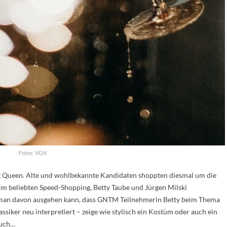
Fotos: VOX
g Queen. Alte und wohlbekannte Kandidaten shoppten diesmal um die
 beim beliebten Speed-Shopping, Betty Taube und Jürgen Milski
man davon ausgehen kann, dass GNTM Teilnehmerin Betty beim Thema
assiker neu interpretiert – zeige wie stylisch ein Kostüm oder auch ein
ouch…