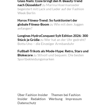
Glass Nails: Essie bringt den K-Beauty-Trend
nach Düsseldorf
zu
Marina Hoermanseder
begeistert mit Lack und Leder auf der Fashion
Week Berlin
Hyrox Fitness-Trend: So funktioniert der
globale Fitness-Boom
zu
Wie mit dem Joggen
anfangen?
Longines HydroConquest Sylt Edition 2026: 300
Stück je Größe
zu
Wer hat an der Uhr gedreht?
Botta Uno – die Einzeiger Armbanduhr
Fußball-Trikots als Mode-Hype: Retro, Stars und
Blokecore
zu
Stilvoll und bequem: Die besten
Sportbekleidungsmarken
Über Fashion Insider
Themen bei Fashion
Insider
Redaktion
Werbung
Impressum
Datenschutz